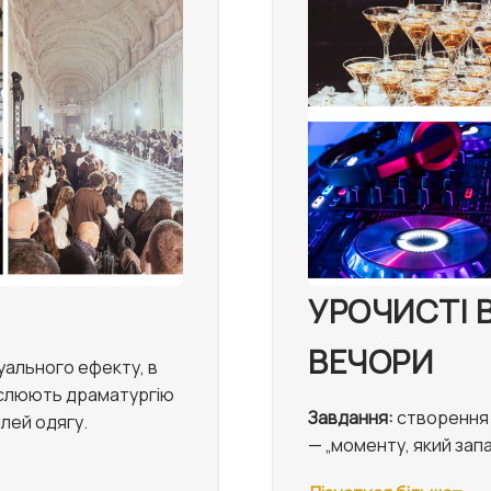
УРОЧИСТІ 
ВЕЧОРИ
уального ефекту, в
реслюють драматургію
Завдання:
створення 
алей одягу.
— „моменту, який зап