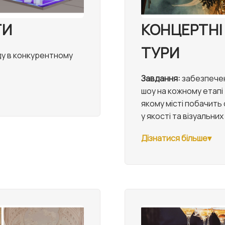
ТИ
КОНЦЕРТНІ
ТУРИ
ду в конкурентному
Завдання:
забезпеченн
шоу на кожному етапі 
якому місті побачить
у якості та візуальни
Дізнатися більше