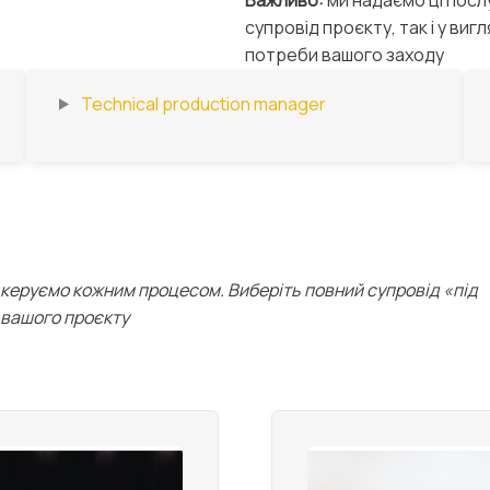
супровід проєкту, так і у виг
потреби вашого заходу
Technical production manager
керуємо кожним процесом. Виберіть повний супровід «під
 вашого проєкту