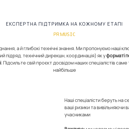
ЕКСПЕРТНА ПІДТРИМКА НА КОЖНОМУ ЕТАПІ
PR M
USIC
нання, а й глибокі технічні знання. Ми пропонуємо наші кл
ий підряд, технічний дирекшн, координація) як у
форматі п
і
. Підсильте свій проєкт досвідом наших спеціалістів саме
найбільше
Наші спеціалісти беруть на с
ваші ризики та вивільняючи 
учасниками
Важливо:
ми надаємо ці посл