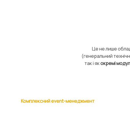
Це не лише облад
(генеральний технічн
так і як
окремі модул
Комплексний event-менеджмент