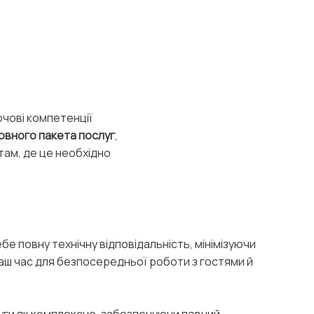
ючові компетенції
овного пакета послуг
,
 там, де це необхідно
ебе повну технічну відповідальність, мінімізуючи
ваш час для безпосередньої роботи з гостями й
уги як комплексно, забезпечуючи повний