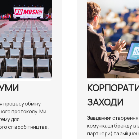
РУМИ
КОРПОРАТИ
ЗАХОДИ
я процесу обміну
ного протоколу. Ми
Завдання:
створення
тему для
комунікації бренду із
ого співробітництва.
партнери) та зміцнен