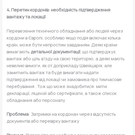
4. Перетин кордонів: необхідність підтвердження
вантажу та локації
Перевезення технічного обладнання або людей через
кордони в Європі, особливо якщо подія включає кілька
країн, може бути непростим завданням. Деякі країни
вимагають
детальної документації
, що підтверджує
вантаж або ціль в’їзду на свою територію, а деякі мають
невеликі вимоги, як от доприкладу Швейцарія, але
замитнить вантаж та буде вимагати надати
підтвердження від локації чи замовника про тимчасове
перебування . Тож що може знадобитися: митні
декларації, ліцензії або сертифікати, а також список
обладнання або персоналу
Проблема
: Затримки на кордонах через відсутність
документів або перевірку вантажу
Рішення
: Підготуйте всі необхідні документи заздалегідь.