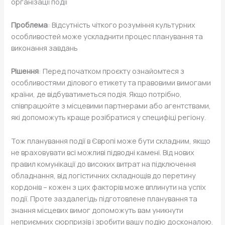
організації події
Проблема
: Відсутність чіткого розуміння культурних
особливостей може ускладнити процес планування та
виконання завдань
Рішення
: Перед початком проєкту ознайомтеся з
особливостями ділового етикету та правовими вимогами
країни, де відбуватиметься подія. Якщо потрібно,
співпрацюйте з місцевими партнерами або агентствами,
які допоможуть краще розібратися у специфіці регіону.
Тож планування події в Європі може бути складним, якщо
не враховувати всі можливі підводні камені. Від нових
правил комунікації до високих витрат на підключення
обладнання, від логістичних складнощів до перетину
кордонів – кожен з цих факторів може вплинути на успіх
події. Проте заздалегідь підготовлене планування та
знання місцевих вимог допоможуть вам уникнути
неприємних сюрпризів і зробити вашу подію досконалою.