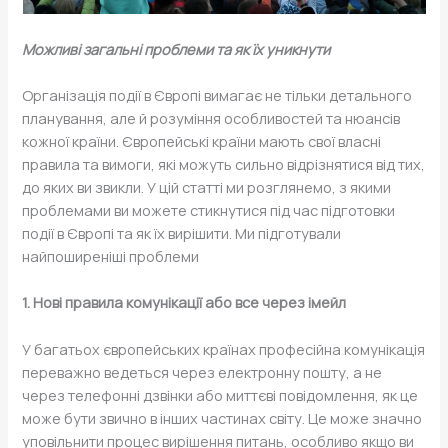
Можливі загальні проблеми та як їх уникнути
Організація події в Європі вимагає не тільки детального
планування, але й розуміння особливостей та нюансів
кожної країни. Європейські країни мають свої власні
правила та вимоги, які можуть сильно відрізнятися від тих,
до яких ви звикли. У цій статті ми розглянемо, з якими
проблемами ви можете стикнутися під час підготовки
події в Європі та як їх вирішити. Ми підготували
найпоширеніші проблеми
1. Нові правила комунікації або все через імейл
У багатьох європейських країнах професійна комунікація
переважно ведеться через електронну пошту, а не
через телефонні дзвінки або миттєві повідомлення, як це
може бути звично в інших частинах світу. Це може значно
уповільнити процес вирішення питань, особливо якщо ви