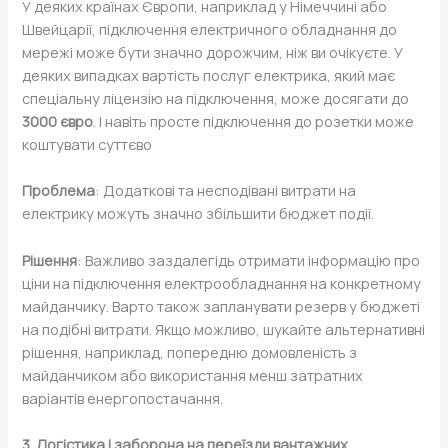
У деяких країнах Європи, наприклад у Німеччині або
Швейцарії, підключення електричного обладнання до
мережі може бути значно дорожчим, ніж ви очікуєте. У
деяких випадках вартість послуг електрика, який має
спеціальну ліцензію на підключення, може досягати до
3000 євро
. І навіть просте підключення до розетки може
коштувати суттєво
Проблема
: Додаткові та несподівані витрати на
електрику можуть значно збільшити бюджет події.
Рішення
: Важливо заздалегідь отримати інформацію про
ціни на підключення електрообладнання на конкретному
майданчику. Варто також запланувати резерв у бюджеті
на подібні витрати. Якщо можливо, шукайте альтернативні
рішення, наприклад, попередню домовленість з
майданчиком або використання менш затратних
варіантів енергопостачання.
3. Логістика і заборона на переїзди вантажних